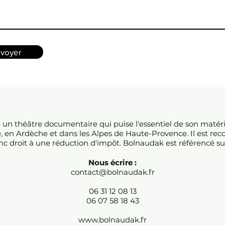
voyer
e un théâtre documentaire qui puise l'essentiel de son matér
e, en Ardèche et dans les Alpes de Haute-Provence. Il est reco
c droit à une réduction d'impôt. Bolnaudak est référencé su
Nous écrire :
contact@bolnaudak.fr
06 31 12 08 13
06 07 58 18 43
www.bolnaudak.fr