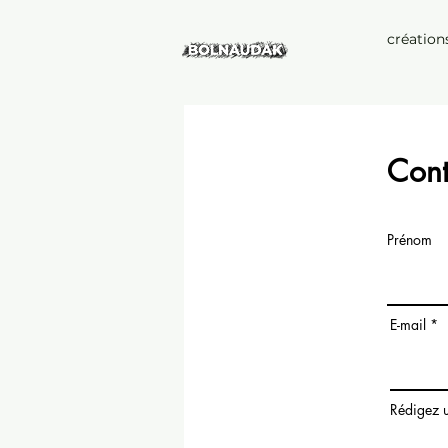
création
Cont
Prénom
E-mail
Rédigez 